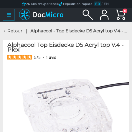
FR
/
EN
26 ans d'expérience
Expédition rapide
0
Retour
Alphacool - Top Eisdecke D5 Acryl top V.4 - Plexi
Alphacool Top Eisdecke D5 Acryl top V.4 -
Plexi
5
/
5
-
1
avis