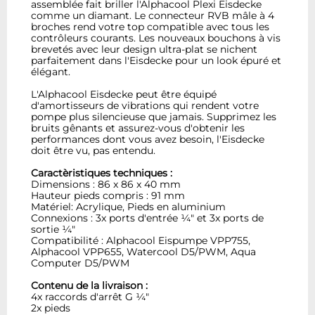
assemblée fait briller l'Alphacool Plexi Eisdecke
comme un diamant. Le connecteur RVB mâle à 4
broches rend votre top compatible avec tous les
contrôleurs courants. Les nouveaux bouchons à vis
brevetés avec leur design ultra-plat se nichent
parfaitement dans l'Eisdecke pour un look épuré et
élégant.
L'Alphacool Eisdecke peut être équipé
d'amortisseurs de vibrations qui rendent votre
pompe plus silencieuse que jamais. Supprimez les
bruits gênants et assurez-vous d'obtenir les
performances dont vous avez besoin, l'Eisdecke
doit être vu, pas entendu.
Caractèristiques techniques :
Dimensions : 86 x 86 x 40 mm
Hauteur pieds compris : 91 mm
Matériel: Acrylique, Pieds en aluminium
Connexions : 3x ports d'entrée ¼" et 3x ports de
sortie ¼"
Compatibilité : Alphacool Eispumpe VPP755,
Alphacool VPP655, Watercool D5/PWM, Aqua
Computer D5/PWM
Contenu de la livraison :
4x raccords d'arrêt G ¼"
2x pieds