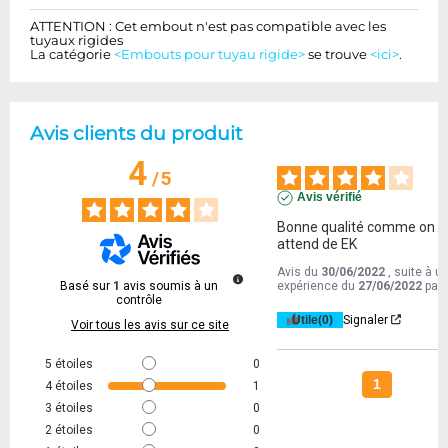
ATTENTION : Cet embout n'est pas compatible avec les
tuyaux rigides
La catégorie
<Embouts pour tuyau rigide>
se trouve
<ici>
.
Avis clients du produit
4
/
5
Avis vérifié
Bonne qualité comme on 
attend de EK
Avis du
30/06/2022
, suite à u
Basé sur
1
avis soumis à un
expérience du
27/06/2022
par
contrôle
Utile
(0)
Signaler
Voir tous les avis sur ce site
5
étoiles
0
1
4
étoiles
1
3
étoiles
0
2
étoiles
0