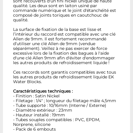
sont recouverts d'un fini nickel unique de haute
qualité. Les deux sont en laiton usiné par
commande numérique et le joint d'étanchéité est
composé de joints toriques en caoutchouc de
qualité.
La surface de fixation de la base est lisse et
l’intérieur du raccord est compatible avec une clé
Allen de 9mm. Il est fortement recommandé
d’utiliser une clé Allen de 9mm (vendue
séparément). Veillez à ne pas exercer de force
excessive lors de la fixation des bagues à l'aide
d'une clé Allen 9mm afin d'éviter d'endommager
les autres produits de refroidissement liquide !
Ces raccords sont garantis compatibles avec tous
les autres produits de refroidissement liquide EK
Water Blocks.
Caractéristiques techniques :
- Finition : Satin Nickel
- Filetage : 1/4" ; longueur du filetage mâle 4,5mm
- Tube supporté : 10/16mm (Interne / Externe)
- Diamètre extérieur : 23mm
- Hauteur installé : 19mm
- Tubes souples compatibles : PVC, EPDM,
Norprene, silicone
- Pack de 6 embouts