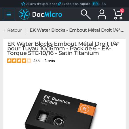
FR
/
EN
26 ans d'expérience
Expédition rapide
0
Retour
EK Water Blocks - Embout Métal Droit 1/4" pour Tuyau 10/16mm - Pack de 6 - EK-Torque STC-10/16 - Satin Titanium
EK Water Blocks Embout Métal Droit 1/4"
pour Tuyau 10/16mm - Pack de 6 - EK-
Torque STC-10/16 - Satin Titanium
4
/
5
-
1
avis