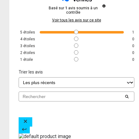
Basé sur
1
avis soumis à un
contrôle
Voir tous les avis sur ce site
5
étoiles
1
4
étoiles
0
3
étoiles
0
2
étoiles
0
1
étoile
0
Trier les avis