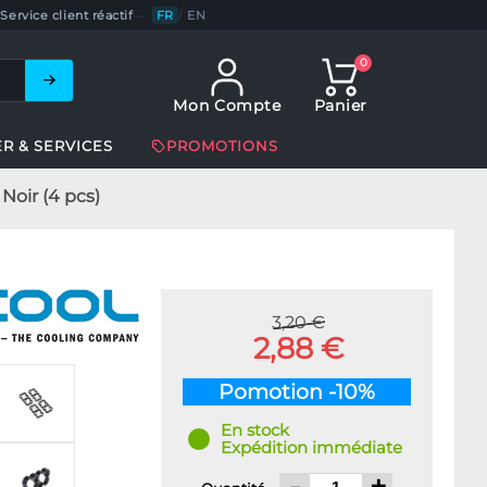
Service client réactif
—
FR
/
EN
0
Mon Compte
Panier
ER & SERVICES
PROMOTIONS
Noir (4 pcs)
3,20 €
2,88 €
Pomotion -10%
En stock
Expédition immédiate
-
+