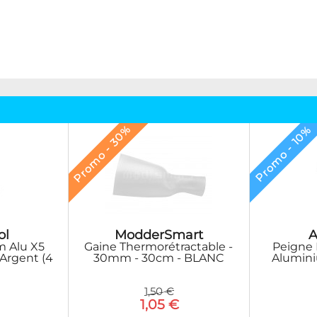
Promo - 30%
Promo - 10%
ModderSmart
A
ol
Gaine Thermorétractable -
Peigne
 Alu X5
30mm - 30cm - BLANC
Alumini
 Argent (4
1,50 €
1,05 €