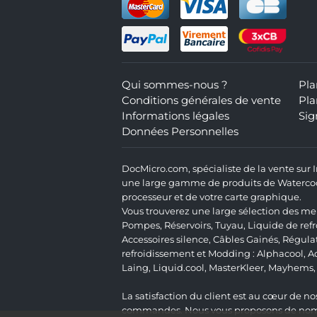
Qui sommes-nous ?
Pla
Conditions générales de vente
Pla
Informations légales
Sig
Données Personnelles
DocMicro.com, spécialiste de la vente sur
une large gamme de produits de Watercooli
processeur et de votre carte graphique.
Vous trouverez une large sélection des mei
Pompes
,
Réservoirs
,
Tuyau
,
Liquide de ref
Accessoires silence
,
Câbles Gainés
,
Régula
refroidissement et Modding :
Alphacool
,
A
Laing
,
Liquid.cool
,
MasterKleer
,
Mayhems
La satisfaction du client est au cœur de nos
commandes. Nous vous proposons de nombre