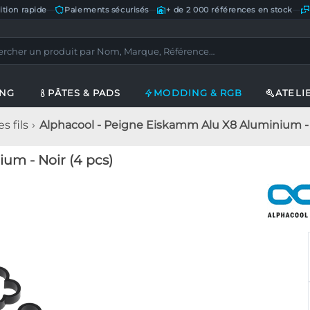
ition rapide
—
Paiements sécurisés
—
+ de 2 000 références en stock
—
ING
PÂTES & PADS
MODDING & RGB
ATELI
s fils
Alphacool - Peigne Eiskamm Alu X8 Aluminium - 
um - Noir (4 pcs)