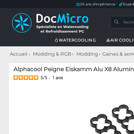
26 ans d'expérience
—
Expéd
WATERCOOLING
AIR COOL
Accueil
Modding & RGB
Modding
Gaines & serre
Alphacool Peigne Eiskamm Alu X8 Alumini
5
/
5
-
1
avis