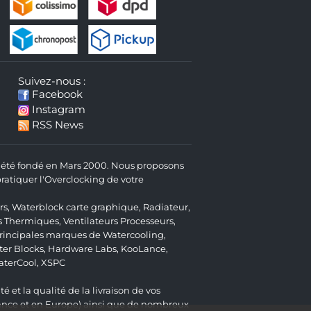
Suivez-nous :
Facebook
Instagram
RSS News
 a été fondé en Mars 2000. Nous proposons
atiquer l'Overclocking de votre
rs
,
Waterblock carte graphique
,
Radiateur
,
s Thermiques
,
Ventilateurs Processeurs
,
 principales marques de Watercooling,
er Blocks
,
Hardware Labs
,
KooLance
,
aterCool
,
XSPC
é et la qualité de la livraison de vos
ance et en Europe) ainsi que de nombreux