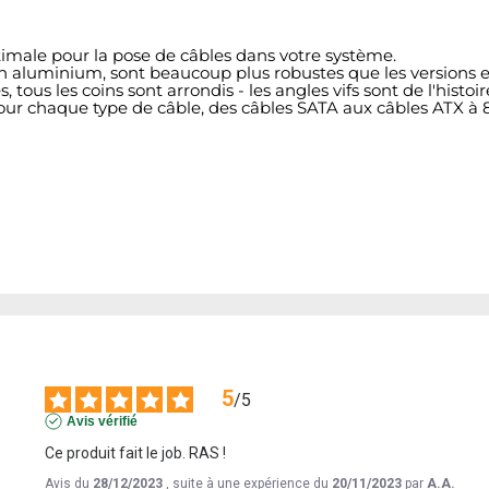
imale pour la pose de câbles dans votre système.
n aluminium, sont beaucoup plus robustes que les versions e
us les coins sont arrondis - les angles vifs sont de l'histoi
our chaque type de câble, des câbles SATA aux câbles ATX à 
5
/
5
Avis vérifié
Ce produit fait le job. RAS !
Avis du
28/12/2023
, suite à une expérience du
20/11/2023
par
A.A.