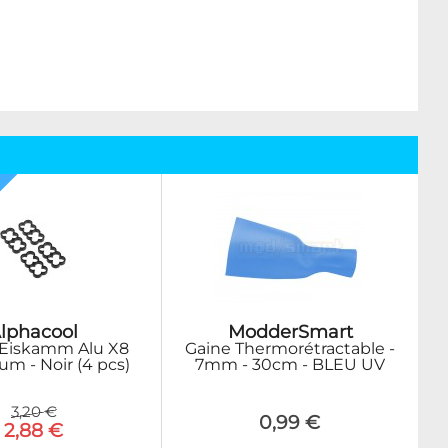
lphacool
ModderSmart
 Eiskamm Alu X8
Gaine Thermorétractable -
um - Noir (4 pcs)
7mm - 30cm - BLEU UV
3,20 €
0,99 €
2,88 €