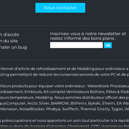
Nous contacter
Inscrivez-vous à notre newsletter et
n d'accès
restez informé des bons plans :
n du site
naler un bug
 Internet d’article de refroidissement et de Modding pour ordinateur
ng permettant de réduire les nuisances sonores de votre PC et de pr
lleurs produits pour équiper votre ordinateur :
Waterblock Processeu
roidissement
,
Embouts
,
Kit complet
Ventilateurs Boîtiers
,
Pâtes & Pad
teurs température
,
Modding
. Nous sommes distributeur officiel des
quaComputer
,
Arctic Silver
,
BARROW
,
BitFenix
,
Bykski
,
Eheim
,
EK Wat
,
Monsoon
,
NoiseBlocker
,
Phobya
,
SwifTech
,
Thermal Grizzly
,
Tygon
,
W
 préoccupations et nous apportons un soin tout particulier à la rapidit
ux choix de livraison (Colissimo, Chronopost, DPD, livraison en Fr