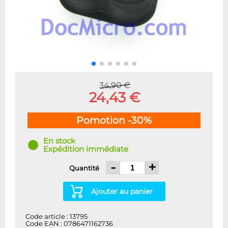
34,90 €
24,43 €
Pomotion -30%
En stock
Expédition immédiate
-
+
Quantité
Ajouter au panier
Code article : 13795
Code EAN : 0786471162736