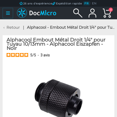
FR
/
EN
26 ans d'expérience
Expédition rapide
0
Retour
Alphacool - Embout Métal Droit 1/4" pour Tuyau 10/13mm - Alphacool Eiszapfen - Noir
Alphacool Embout Métal Droit 1/4" pour
Tuyau 10/13mm - Alphacool Eiszapfen -
Noir
5
/
5
-
3
avis