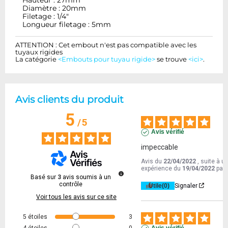
Hauteur : 27mm
Diamètre : 20mm
Filetage : 1/4"
Longueur filetage : 5mm
ATTENTION : Cet embout n'est pas compatible avec les
tuyaux rigides
La catégorie
<Embouts pour tuyau rigide>
se trouve
<ici>
.
Avis clients du produit
5
/
5
Avis vérifié
impeccable
Avis du
22/04/2022
, suite à u
expérience du
19/04/2022
par
Basé sur
3
avis soumis à un
contrôle
Utile
(0)
Signaler
Voir tous les avis sur ce site
5
étoiles
3
4
étoiles
0