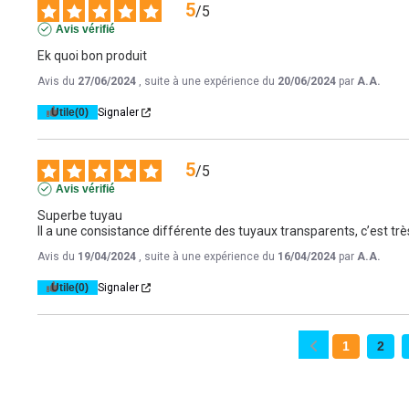
5
/
5
Avis vérifié
Ek quoi bon produit
Avis du
27/06/2024
, suite à une expérience du
20/06/2024
par
A.A.
Utile
(0)
Signaler
5
/
5
Avis vérifié
Superbe tuyau 

Il a une consistance différente des tuyaux transparents, c’est tr
Avis du
19/04/2024
, suite à une expérience du
16/04/2024
par
A.A.
Utile
(0)
Signaler
1
2