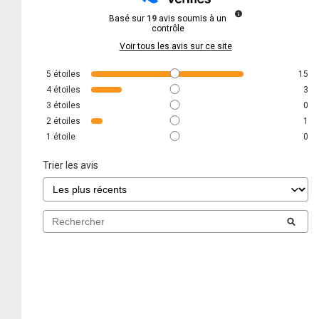
Basé sur
19
avis soumis à un
contrôle
Voir tous les avis sur ce site
5
étoiles
15
4
étoiles
3
3
étoiles
0
2
étoiles
1
1
étoile
0
Trier les avis