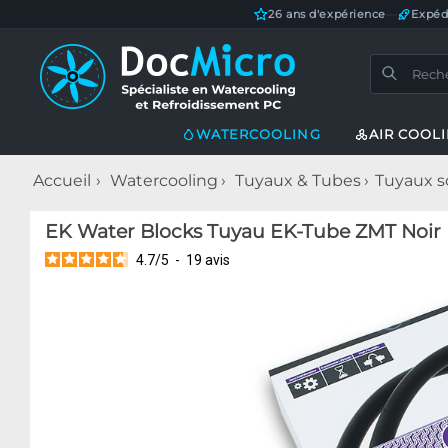
26 ans d'expérience
—
Expéd
WATERCOOLING
AIR COOL
Accueil
Watercooling
Tuyaux & Tubes
Tuyaux s
EK Water Blocks Tuyau EK-Tube ZMT Noir M
4.7
/
5
-
19
avis