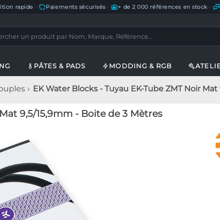
ition rapide
—
Paiements sécurisés
—
+ de 2 000 références en stock
—
ING
PÂTES & PADS
MODDING & RGB
ATELI
ouples
EK Water Blocks - Tuyau EK-Tube ZMT Noir Mat 
at 9,5/15,9mm - Boite de 3 Mètres