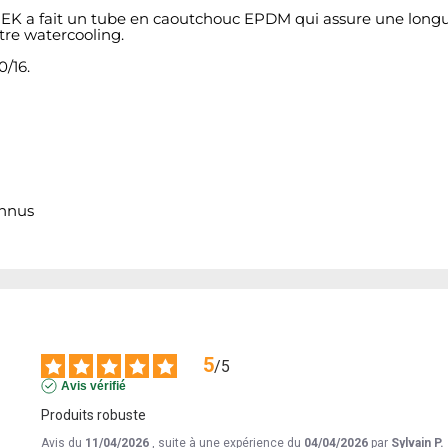
K a fait un tube en caoutchouc EPDM qui assure une longue du
tre watercooling.
0/16.
onnus
5
/
5
Avis vérifié
Produits robuste
Avis du
11/04/2026
, suite à une expérience du
04/04/2026
par
Sylvain P.