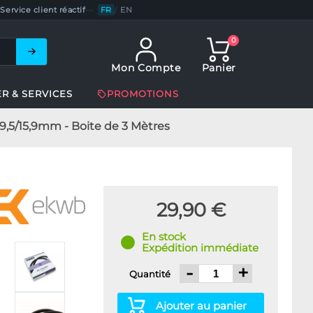
Service client réactif
—
FR
/
EN
0
Mon Compte
Panier
ER & SERVICES
PROMOTIONS
9,5/15,9mm - Boite de 3 Mètres
29,90 €
En stock
Expédition immédiate
-
+
Quantité
Ajouter au panier