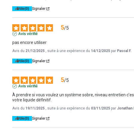
Utile
(0)
Signaler
5
/
5
Avis vérifié
pas encore utiliser
Avis du
21/12/2025
, suite à une expérience du
14/12/2025
par
Pascal F.
Utile
(0)
Signaler
5
/
5
Avis vérifié
À prendre si vous voulez un système sobre, niveau entretien c’est
votre liquide définitif.
Avis du
19/11/2025
, suite à une expérience du
03/11/2025
par
Jonathan 
Utile
(0)
Signaler