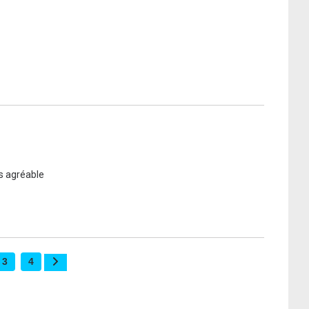
ès agréable
3
4