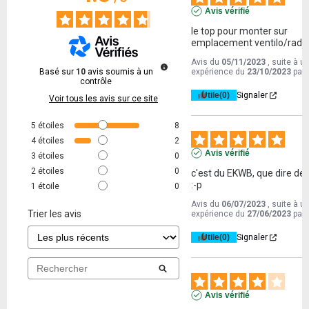
Avis vérifié
le top pour monter sur 
emplacement ventilo/radi
Avis du
05/11/2023
, suite à u
Basé sur
10
avis soumis à un
expérience du
23/10/2023
par
contrôle
Utile
(0)
Signaler
Voir tous les avis sur ce site
5
étoiles
8
4
étoiles
2
Avis vérifié
3
étoiles
0
2
étoiles
0
c'est du EKWB, que dire de p
:-p
1
étoile
0
Avis du
06/07/2023
, suite à u
Trier les avis
expérience du
27/06/2023
par
Utile
(0)
Signaler
Avis vérifié