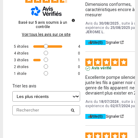
Dimensions conformes, 
caractéristiques encore à 
mesurer
Basé sur
5
avis soumis à un
Avis du
30/08/2025
, suite à u
contrôle
expérience du
25/08/2025
par
JEROME L.
Voir tous les avis sur ce site
Utile
(0)
Signaler
5
étoiles
4
4
étoiles
0
3
étoiles
1
2
étoiles
0
Avis vérifié
1
étoile
0
Excellente pompe silencieu
juste les fils a gainer noir ca
Trier les avis
genre de fils apparent  ne 
devraient plus exister en 2
Avis du
18/07/2024
, suite à u
expérience du
02/07/2024
par
Utile
(0)
Signaler