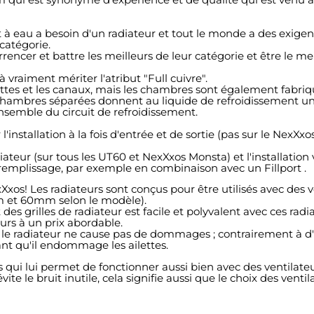
à eau a besoin d'un radiateur et tout le monde a des exigenc
 catégorie.
cer et battre les meilleurs de leur catégorie et être le meill
vraiment mériter l'atribut "Full cuivre".
ettes et les canaux, mais les chambres sont également fabriq
chambres séparées donnent au liquide de refroidissement une 
nsemble du circuit de refroidissement.
installation à la fois d'entrée et de sortie (pas sur le NexXxo
eur (sur tous les UT60 et NexXxos Monsta) et l'installation v
 remplissage, par exemple en combinaison avec un Fillport .
exXxos! Les radiateurs sont conçus pour être utilisés avec de
m et 60mm selon le modèle).
des grilles de radiateur est facile et polyvalent avec ces radi
urs à un prix abordable.
 le radiateur ne cause pas de dommages ; contrairement à d'a
nt qu'il endommage les ailettes.
s qui lui permet de fonctionner aussi bien avec des ventilate
ite le bruit inutile, cela signifie aussi que le choix des venti