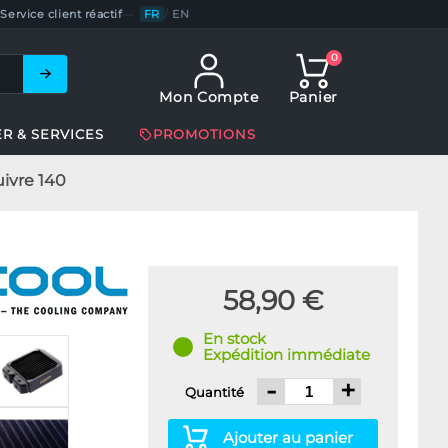
Service client réactif
—
FR
/
EN
0
Mon Compte
Panier
ER & SERVICES
PROMOTIONS
uivre 140
58,90 €
En stock
Expédition immédiate
-
+
Quantité
Ajouter au panier