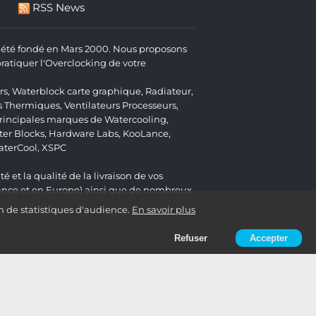
RSS News
 a été fondé en Mars 2000. Nous proposons
atiquer l'Overclocking de votre
rs
,
Waterblock carte graphique
,
Radiateur
,
s Thermiques
,
Ventilateurs Processeurs
,
 principales marques de Watercooling,
er Blocks
,
Hardware Labs
,
KooLance
,
aterCool
,
XSPC
é et la qualité de la livraison de vos
ance et en Europe) ainsi que de nombreux
n de statistiques d'audience.
En savoir plus
Refuser
Accepter