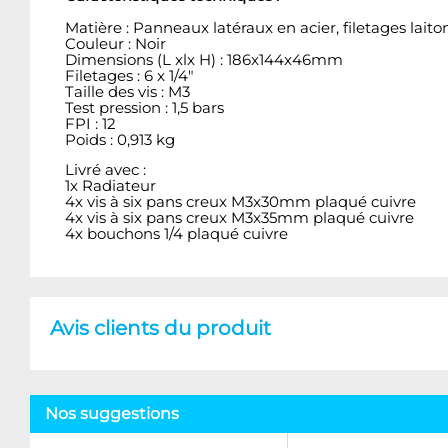
Matière : Panneaux latéraux en acier, filetages lait
Couleur : Noir
Dimensions (L xlx H) : 186x144x46mm
Filetages : 6 x 1/4"
Taille des vis : M3
Test pression : 1,5 bars
FPI : 12
Poids : 0,913 kg
Livré avec :
1x Radiateur
4x vis à six pans creux M3x30mm plaqué cuivre
4x vis à six pans creux M3x35mm plaqué cuivre
4x bouchons 1/4 plaqué cuivre
Avis clients du produit
Nos suggestions