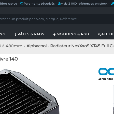
ition rapide
—
Paiements sécurisés
—
+ de 2 000 références en stock
—
ING
PÂTES & PADS
MODDING & RGB
ATELI
20 à 480mm
Alphacool - Radiateur NexXxoS XT45 Full C
ivre 140