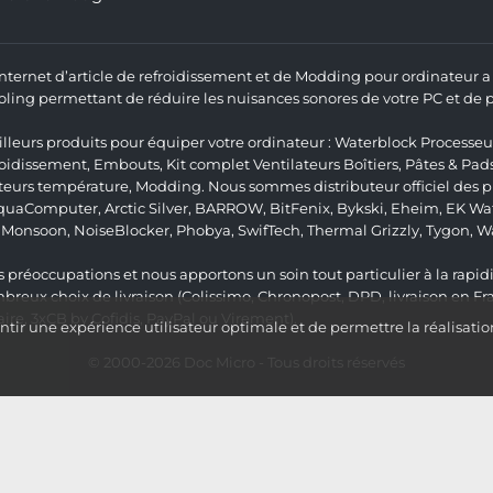
 Internet d’article de refroidissement et de Modding pour ordinateur
ng permettant de réduire les nuisances sonores de votre PC et de pr
lleurs produits pour équiper votre ordinateur :
Waterblock Processeu
roidissement
,
Embouts
,
Kit complet
Ventilateurs Boîtiers
,
Pâtes & Pad
teurs température
,
Modding
. Nous sommes distributeur officiel des
quaComputer
,
Arctic Silver
,
BARROW
,
BitFenix
,
Bykski
,
Eheim
,
EK Wat
,
Monsoon
,
NoiseBlocker
,
Phobya
,
SwifTech
,
Thermal Grizzly
,
Tygon
,
W
 préoccupations et nous apportons un soin tout particulier à la rapidit
ux choix de livraison (Colissimo, Chronopost, DPD, livraison en Fr
re, 3xCB by Cofidis, PayPal ou Virement).
ir une expérience utilisateur optimale et de permettre la réalisatio
© 2000-2026
Doc Micro
- Tous droits réservés