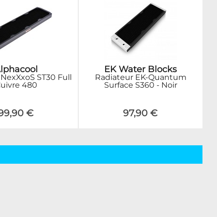
lphacool
EK Water Blocks
 NexXxoS ST30 Full
Radiateur EK-Quantum
uivre 480
Surface S360 - Noir
99,90 €
97,90 €