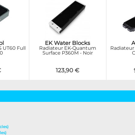
ol
EK Water Blocks
A
 UT60 Full
Radiateur EK-Quantum
Radiateur
80
Surface P360M - Noir
C
€
123,90 €
cles)
les)