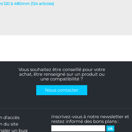
urs 120 à 480mm (124 articles)
Vous souhaitez être conseillé pour votre
achat, être renseigné sur un produit ou
une compatibilité ?
Nous contacter
Inscrivez-vous à notre newsletter et
n d'accès
restez informé des bons plans :
n du site
naler un bug