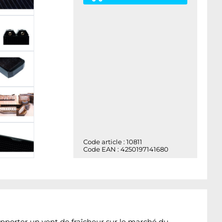
Code article : 10811
Code EAN : 4250197141680
pporter un vent de fraîcheur sur le marché du