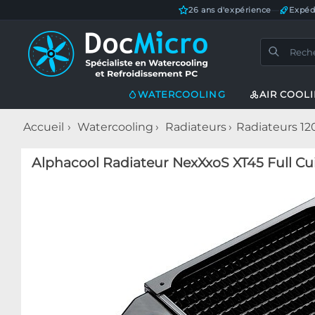
26 ans d'expérience
—
Expéd
WATERCOOLING
AIR COOL
Accueil
Watercooling
Radiateurs
Radiateurs 1
Alphacool Radiateur NexXxoS XT45 Full Cu