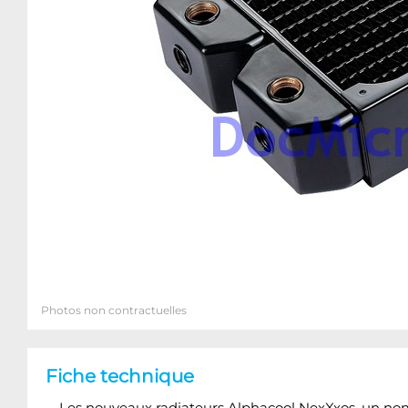
Photos non contractuelles
Fiche technique
Les nouveaux radiateurs Alphacool NexXxos, un nom 