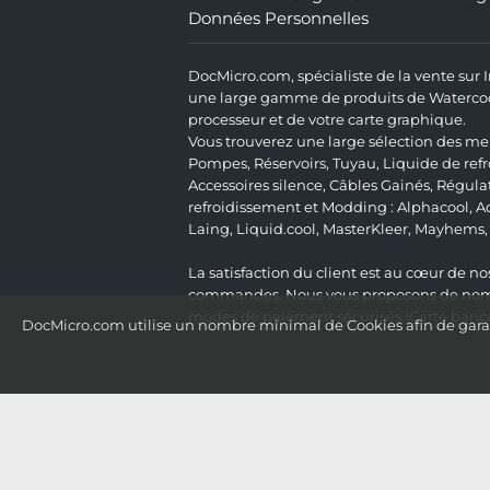
Données Personnelles
DocMicro.com, spécialiste de la vente sur
une large gamme de produits de Watercooli
processeur et de votre carte graphique.
Vous trouverez une large sélection des mei
Pompes
,
Réservoirs
,
Tuyau
,
Liquide de ref
Accessoires silence
,
Câbles Gainés
,
Régula
refroidissement et Modding :
Alphacool
,
A
Laing
,
Liquid.cool
,
MasterKleer
,
Mayhems
La satisfaction du client est au cœur de nos
commandes. Nous vous proposons de nombre
modes de paiement sécurisés (Carte bancai
DocMicro.com utilise un nombre minimal de Cookies afin de garant