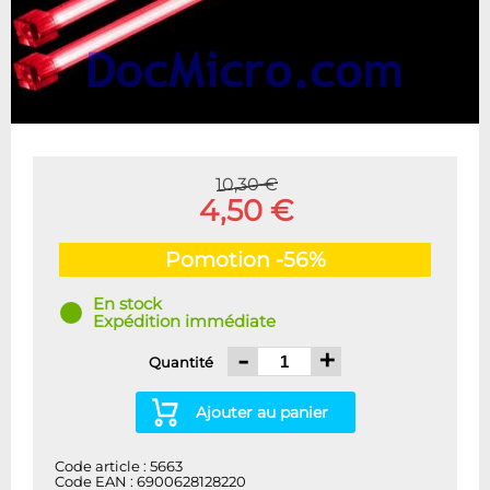
10,30 €
4,50 €
Pomotion -56%
En stock
Expédition immédiate
-
+
Quantité
Ajouter au panier
Code article : 5663
Code EAN : 6900628128220