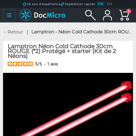
FR
/
EN
26 ans d'expérience
Expédition rapide
0
Retour
Lamptron - Néon Cold Cathode 30cm ROUGE (*2) Protégé + starter (Kit de 2 Néons)
Lamptron Néon Cold Cathode 30cm
ROUGE (*2) Protégé + starter (Kit de 2
Néons)
5
/
5
-
1
avis