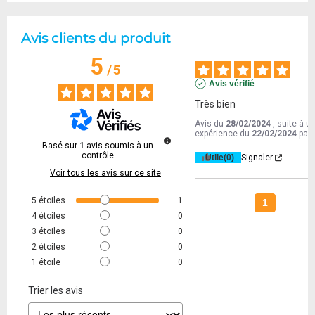
Avis clients du produit
5
/
5
Avis vérifié
Très bien
Avis du
28/02/2024
, suite à u
expérience du
22/02/2024
par
Basé sur
1
avis soumis à un
contrôle
Utile
(0)
Signaler
Voir tous les avis sur ce site
5
étoiles
1
1
4
étoiles
0
3
étoiles
0
2
étoiles
0
1
étoile
0
Trier les avis