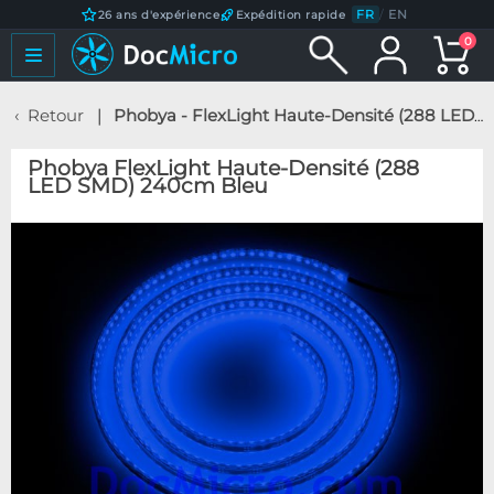
FR
/
EN
26 ans d'expérience
Expédition rapide
0
Retour
Phobya - FlexLight Haute-Densité (288 LED SMD) 240cm Bleu
Phobya FlexLight Haute-Densité (288
LED SMD) 240cm Bleu