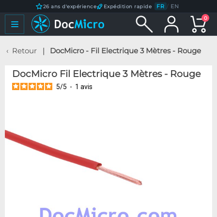
FR
/
EN
26 ans d'expérience
Expédition rapide
0
Retour
DocMicro - Fil Electrique 3 Mètres - Rouge
DocMicro Fil Electrique 3 Mètres - Rouge
5
/
5
-
1
avis