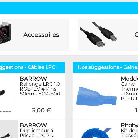
Accessoires
C
ggestions - Câbles LRC
Nos suggestions - Gaines 
BARROW
Modd
Rallonge LRC 1.0
Gaine
RGB 12V 4 Pins
Thermo
80cm - YCR-800
- 16mm
BLEU 
3,00 €
BARROW
Phob
Duplicateur 4
Kit de
Prises LRC 2.0
Tressé