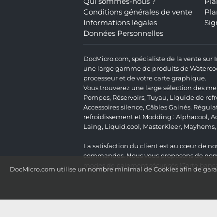
Qui sommes-nous ?
Pla
Conditions générales de vente
Pla
Informations légales
Sig
Données Personnelles
DocMicro.com, spécialiste de la vente sur
une large gamme de produits de Watercooli
processeur et de votre carte graphique.
Vous trouverez une large sélection des mei
Pompes
,
Réservoirs
,
Tuyau
,
Liquide de ref
Accessoires silence
,
Câbles Gainés
,
Régula
refroidissement et Modding :
Alphacool
,
A
Laing
,
Liquid.cool
,
MasterKleer
,
Mayhems
La satisfaction du client est au cœur de nos
commandes. Nous vous proposons de nombre
modes de paiement sécurisés (Carte bancai
DocMicro.com utilise un nombre minimal de Cookies afin de garant