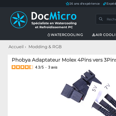
26 ans d'expérience
—
Expéd
WATERCOOLING
AIR COOL
Accueil
Modding & RGB
Phobya Adaptateur Molex 4Pins vers 3Pins
4.3
/
5
-
3
avis