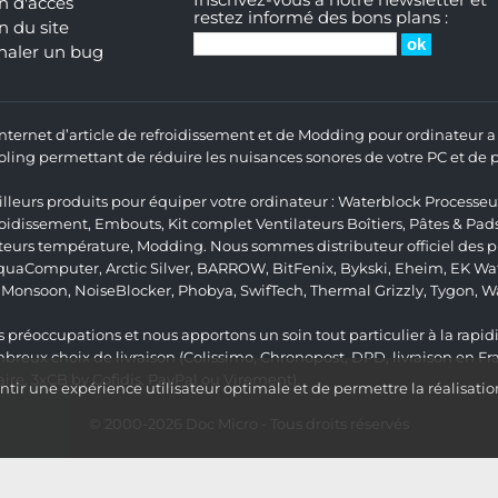
Inscrivez-vous à notre newsletter et
n d'accès
restez informé des bons plans :
n du site
naler un bug
 Internet d’article de refroidissement et de Modding pour ordinateur
ng permettant de réduire les nuisances sonores de votre PC et de pr
lleurs produits pour équiper votre ordinateur :
Waterblock Processeu
roidissement
,
Embouts
,
Kit complet
Ventilateurs Boîtiers
,
Pâtes & Pad
teurs température
,
Modding
. Nous sommes distributeur officiel des
quaComputer
,
Arctic Silver
,
BARROW
,
BitFenix
,
Bykski
,
Eheim
,
EK Wat
,
Monsoon
,
NoiseBlocker
,
Phobya
,
SwifTech
,
Thermal Grizzly
,
Tygon
,
W
 préoccupations et nous apportons un soin tout particulier à la rapidit
ux choix de livraison (Colissimo, Chronopost, DPD, livraison en Fr
re, 3xCB by Cofidis, PayPal ou Virement).
ir une expérience utilisateur optimale et de permettre la réalisatio
© 2000-2026
Doc Micro
- Tous droits réservés