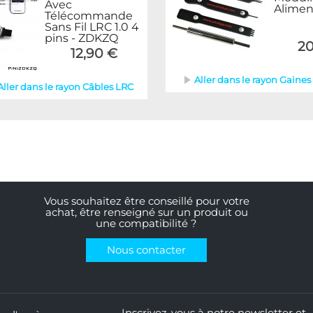
Avec
Alimen
Télécommande
Sans Fil LRC 1.0 4
pins - ZDKZQ
20
12,90 €
Aller dans le rayon Gaines &
Aller dans le rayon Câbles LRC
Vous souhaitez être conseillé pour votre
achat, être renseigné sur un produit ou
une compatibilité ?
Nous contacter