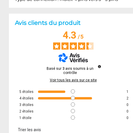
Avis clients du produit
4.3
/
5
Basé sur
3
avis soumis à un
contrôle
Voir tous les avis sur ce site
5
étoiles
1
4
étoiles
2
3
étoiles
0
2
étoiles
0
1
étoile
0
Trier les avis