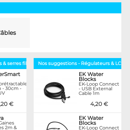
âbles
& serres fils
Nos suggestions - Régulateurs & LCD
erSmart
EK Water
Blocks
rétractable
EK-Loop Connect
 - 30cm -
- USB External
UV
Cable 1m
1,20 €
4,20 €
ya
EK Water
Blocks
 Gaines
es 2m &
EK-Loop Connect