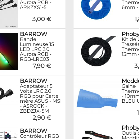
Aurora RGB -
Therm
ARKZXS1-5
6mm -
3,00 €
1
BARROW
Phob
Bande
Kit de
Lumineuse 15
Tressé
LED LRC 2.0
Therm
Aurora RGB -
13mm 
RGB-LRC03
7,90 €
3
BARROW
Modd
Adaptateur 5
Gaine
Volts LRC 2.0
Thermo
RGB pour Carte
- 10mm
mère ASUS - MSI
BLEU 
- ASROCK -
ZBDZJX-5M
2,90 €
Phob
BARROW
Outils 
Contrôleur RGB
Moddi