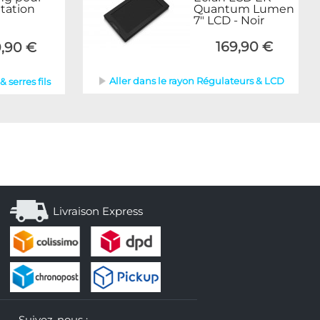
tation
Quantum Lumen
7" LCD - Noir
169,90 €
,90 €
Aller dans le rayon Régulateurs & LCD
 serres fils
Livraison Express