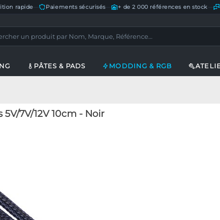
ition rapide
—
Paiements sécurisés
—
+ de 2 000 références en stock
—
ING
PÂTES & PADS
MODDING & RGB
ATELI
 5V/7V/12V 10cm - Noir