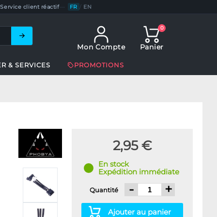
Service client réactif
—
FR
/
EN
0
Mon Compte
Panier
ER & SERVICES
PROMOTIONS
2,95 €
En stock
Expédition immédiate
-
+
Quantité
Ajouter au panier