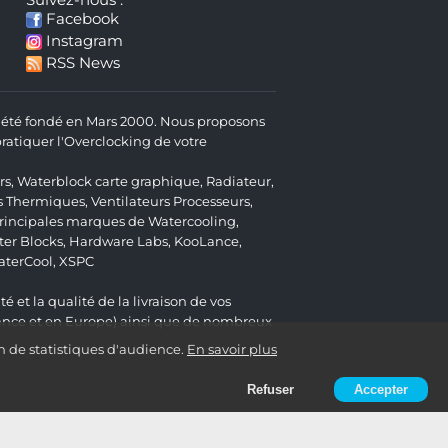
Suivez-nous :
Facebook
Instagram
RSS News
 a été fondé en Mars 2000. Nous proposons
atiquer l'Overclocking de votre
rs
,
Waterblock carte graphique
,
Radiateur
,
s Thermiques
,
Ventilateurs Processeurs
,
 principales marques de Watercooling,
er Blocks
,
Hardware Labs
,
KooLance
,
aterCool
,
XSPC
é et la qualité de la livraison de vos
ance et en Europe) ainsi que de nombreux
n de statistiques d'audience.
En savoir plus
Refuser
Accepter