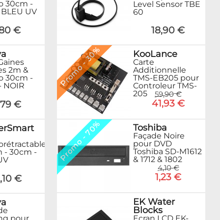
o 30cm -
Level Sensor TBE
 BLEU UV
60
,80 €
18,90 €
Promo - 30%
KooLance
ya
Carte
 Gaines
Additionnelle
es 2m &
TMS-EB205 pour
o 30cm -
Controleur TMS-
- NOIR
205
59,90 €
41,93 €
,79 €
Promo - 70%
Toshiba
erSmart
Façade Noire
pour DVD
rétractable
Toshiba SD-M1612
 - 30cm -
& 1712 & 1802
UV
4,10 €
1,23 €
1,10 €
EK Water
ya
Blocks
de
ng pour
Ecran LCD EK-