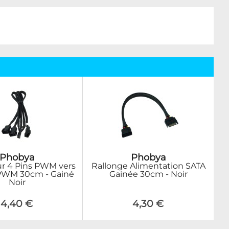
Phobya
Phobya
r 4 Pins PWM vers
Rallonge Alimentation SATA
 PWM 30cm - Gainé
Gainée 30cm - Noir
Noir
4,40 €
4,30 €