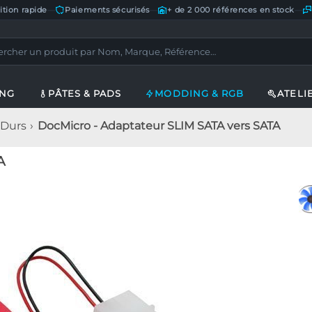
ition rapide
—
Paiements sécurisés
—
+ de 2 000 références en stock
—
ING
PÂTES & PADS
MODDING & RGB
ATELI
 Durs
DocMicro - Adaptateur SLIM SATA vers SATA
A