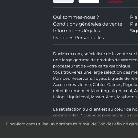
Qui sommes-nous ?
Pla
Conditions générales de vente
Pla
Informations légales
Sig
Données Personnelles
DocMicro.com, spécialiste de la vente sur
une large gamme de produits de Watercooli
processeur et de votre carte graphique.
Vous trouverez une large sélection des mei
Pompes
,
Réservoirs
,
Tuyau
,
Liquide de ref
Accessoires silence
,
Câbles Gainés
,
Régula
refroidissement et Modding :
Alphacool
,
A
Laing
,
Liquid.cool
,
MasterKleer
,
Mayhems
La satisfaction du client est au cœur de nos
commandes. Nous vous proposons de nombre
modes de paiement sécurisés (Carte bancai
DocMicro.com utilise un nombre minimal de Cookies afin de garant