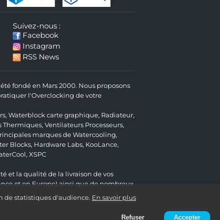
Suivez-nous :
Facebook
Instagram
RSS News
 a été fondé en Mars 2000. Nous proposons
atiquer l'Overclocking de votre
rs
,
Waterblock carte graphique
,
Radiateur
,
s Thermiques
,
Ventilateurs Processeurs
,
 principales marques de Watercooling,
er Blocks
,
Hardware Labs
,
KooLance
,
aterCool
,
XSPC
é et la qualité de la livraison de vos
ance et en Europe) ainsi que de nombreux
n de statistiques d'audience.
En savoir plus
Refuser
Accepter