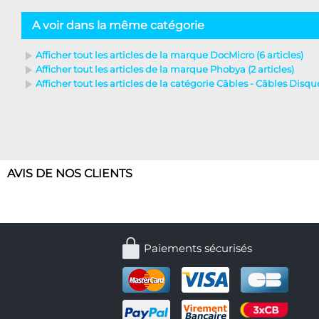
A voir dans la même catégorie
Afficher tout les articles de la marque DocMicro (6 articles)
Afficher tout les articles de la marque Phobya (2 articles)
Afficher tout les articles de la catégorie Câbles - Câbles Disque
AVIS DE NOS CLIENTS
Paiements sécurisés