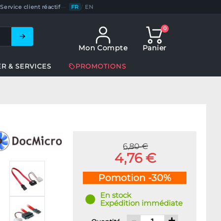
Service client réactif
—
FR
/
EN
0
Mon Compte
Panier
ER & SERVICES
PROMOTIONS
6,80 €
4,76 €
Pomotion -30%
En stock
Expédition immédiate
-
+