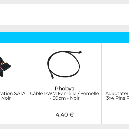
a
Phobya
tation SATA
Câble PWM Femelle / Femelle
Adaptateu
 Noir
- 60cm - Noir
3x4 Pins
4,40 €