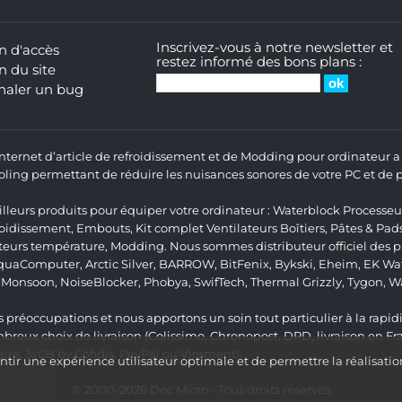
Inscrivez-vous à notre newsletter et
n d'accès
restez informé des bons plans :
n du site
naler un bug
 Internet d’article de refroidissement et de Modding pour ordinateur
ng permettant de réduire les nuisances sonores de votre PC et de pr
lleurs produits pour équiper votre ordinateur :
Waterblock Processeu
roidissement
,
Embouts
,
Kit complet
Ventilateurs Boîtiers
,
Pâtes & Pad
teurs température
,
Modding
. Nous sommes distributeur officiel des
quaComputer
,
Arctic Silver
,
BARROW
,
BitFenix
,
Bykski
,
Eheim
,
EK Wat
,
Monsoon
,
NoiseBlocker
,
Phobya
,
SwifTech
,
Thermal Grizzly
,
Tygon
,
W
 préoccupations et nous apportons un soin tout particulier à la rapidit
ux choix de livraison (Colissimo, Chronopost, DPD, livraison en Fr
re, 3xCB by Cofidis, PayPal ou Virement).
ir une expérience utilisateur optimale et de permettre la réalisatio
© 2000-2026
Doc Micro
- Tous droits réservés