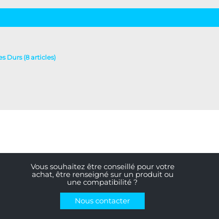
s Durs (8 articles)
Vous souhaitez être conseillé pour votre
achat, être renseigné sur un produit ou
une compatibilité ?
Nous contacter