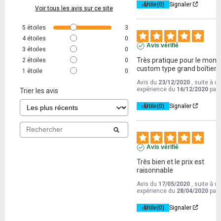
Utile
(0)
Signaler
Voir tous les avis sur ce site
5
étoiles
3
4
étoiles
0
Avis vérifié
3
étoiles
0
Très pratique pour le mont
2
étoiles
0
custom type grand boîtier.
1
étoile
0
Avis du
23/12/2020
, suite à u
expérience du
16/12/2020
par
Trier les avis
Utile
(0)
Signaler
Avis vérifié
Très bien et le prix est 
raisonnable
Avis du
17/05/2020
, suite à u
expérience du
28/04/2020
par
Utile
(0)
Signaler