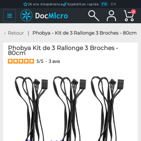
FR
/
EN
26 ans d'expérience
Expédition rapide
0
Retour
Phobya - Kit de 3 Rallonge 3 Broches - 80cm
Phobya Kit de 3 Rallonge 3 Broches -
80cm
5
/
5
-
3
avis