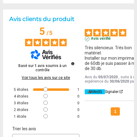
Avis clients du produit
5
/
5
Avis vérifié
Très silencieux. Très bon 
matériel.

Installer sur mon imprimant
de 60db je suis passer à mo
Basé sur
1
avis soumis à un
de 30 db.
contrôle
Avis du
05/07/2020
, suite à u
Voir tous les avis sur ce site
expérience du
30/06/2020
par
5
étoiles
1
Utile
(0)
Signaler
4
étoiles
0
3
étoiles
0
2
étoiles
0
1
1
étoile
0
Trier les avis