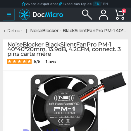
FR
/
EN
26 ans d'expérience
Expédition rapide
0
Retour
NoiseBlocker - BlackSilentFanPro PM-1 40*40*20mm, 13.9dB, 4.2CFM, connect. 3 pins carte mère
NoiseBlocker BlackSilentFanPro PM-1
40*40*20mm, 13.9dB, 4.2CFM, connect. 3
pins carte mère
5
/
5
-
1
avis