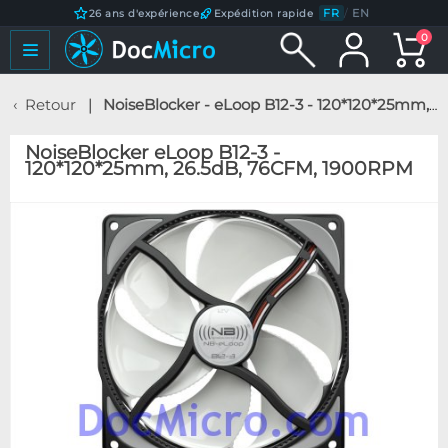
FR
/
EN
26 ans d'expérience
Expédition rapide
0
Retour
NoiseBlocker - eLoop B12-3 - 120*120*25mm, 26.5dB, 76CFM, 1900RPM
NoiseBlocker eLoop B12-3 -
120*120*25mm, 26.5dB, 76CFM, 1900RPM